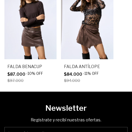
FALDA BENACUP
FALDA ANTÍLOPE
-
10
%
OFF
-
11
%
OFF
$87.000
$84.000
$97.000
$94.000
Newsletter
Registrate y recibí nuestras ofertas.