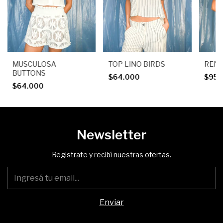
MUSCULOSA
TOP LINO BIRDS
REME
BUTTONS
$64.000
$95.
$64.000
Newsletter
Registrate y recibí nuestras ofertas.